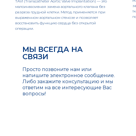
и
TAVI (Transcatheter Aortic Valve Implantation) — это
з
малоинвазивная замена аортального клапана без
т
разреза грудной клетки. Метод применяется при
п
выраженном аортальном стенозе и позволяет
восстановить функцию сердца без открытой
операции.
МЫ ВСЕГДА НА
СВЯЗИ
Просто позвоните нам или
напишите электронное сообщение.
Либо закажите консультацию и мы
ответим на все интересующие Вас
вопросы!