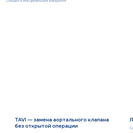
Общая и висцеральная хирургия
TAVI — замена аортального клапана
Л
без открытой операции
С